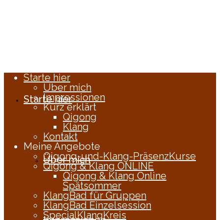
Starte hier
Über mich
Impressionen
Starte hier
Kurz erklärt
Qigong
Klang
Kontakt
Meine Angebote
Qigong-und-Klang-PräsenzKurse
Über mich
Qigong & Klang ONLINE
Qigong & Klang Online
Spätsommer
KlangBad für Gruppen
KlangBad Einzelsession
SpecialKlangKreis