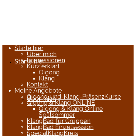
Starte hier
Über mich
Impressionen
Starte hier
Kurz erklärt
Qigong
Klang
Kontakt
Meine Angebote
Qigong-und-Klang-PräsenzKurse
Über mich
Qigong & Klang ONLINE
Qigong & Klang Online
Spätsommer
KlangBad für Gruppen
KlangBad Einzelsession
SpecialKlangKreis