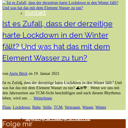
Kontakt
Ist es Zufall, dass der derzeitige
harte Lockdown in den Winter
fällt? Und was hat das mit dem
Meine Angebote
Element Wasser zu tun?
von
Antje Böck
on
19. Januar 2021
Qigong-und-Klang-PräsenzKurse
Ist es Zufall, dass der derzeitige harte Lockdown in den Winter fällt? Und
was hat das mit dem Element Wasser zu tun? 🌊❄️💙 Wenn wir uns mit
den Jahreszeiten aus TCM-Sicht beschäftigen und nach diesem Rhythmus
leben, wird uns …
Weiterlesen
Fluss
,
Lockdown
,
Ruhe
,
Stille
,
TCM
,
Vertrauen
,
Wasser
,
Winter
Qigong & Klang ONLINE
Folge mir