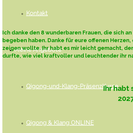
Kontakt
Ich danke den 8 wunderbaren Frauen, die sich 
begeben haben. Danke für eure offenen Herzen, 
zeigen wollte. Ihr habt es mir leicht gemacht, de
Meine Angebote
durfte, wie viel kraftvoller und leuchtender ihr
Qigong-und-Klang-PräsenzKurse
Ihr habt
2027
Qigong & Klang ONLINE