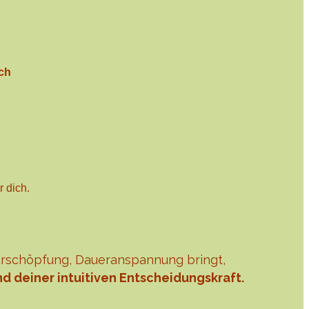
ch
r dich
.
g, Erschöpfung, Daueranspannung
bringt
,
nd deiner intuitiven Entscheidungskraft.