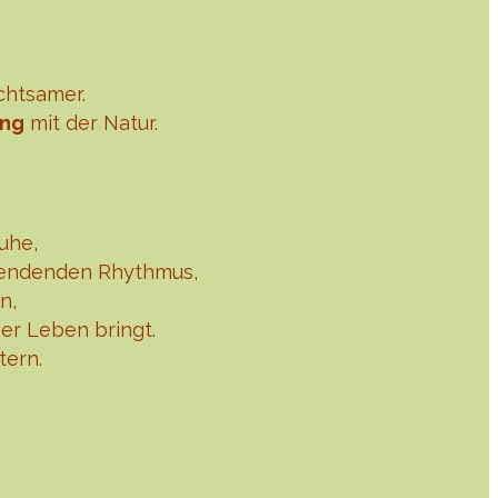
chtsamer.
ung
mit der Natur.
uhe,
spendenden Rhythmus,
n,
er Leben bringt.
tern.