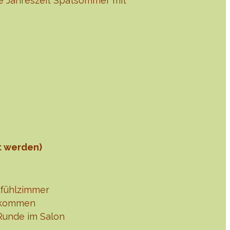
e Jahreszeit Spätsommer mit
t werden)
lfühlzimmer
Ankommen
Runde im Salon