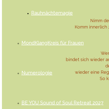
Rauhnächtemagie
Nimm den
Komm innerlich 
MondKlangKreis für Frauen
Wer
bindet sich wieder 
d
wieder eine Reg
Numerologie
So k
BE YOU Sound of Soul Retreat 2027