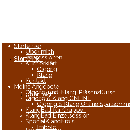
Starte hier
Über mich
Impressionen
Starte hier
Kurz erklärt
Qigong
Klang
Kontakt
Meine Angebote
Qigong-und-Klang-PräsenzKurse
Über mich
Qigong & Klang ONLINE
Qigong & Klang Online Spätsomm
KlangBad für Gruppen
KlangBad Einzelsession
SpecialKlangKreis
Imbolc