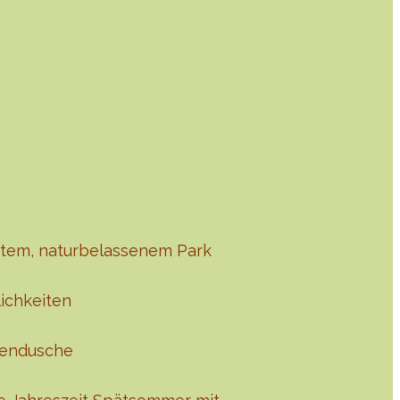
gtem, naturbelassenem Park
lichkeiten
gendusche