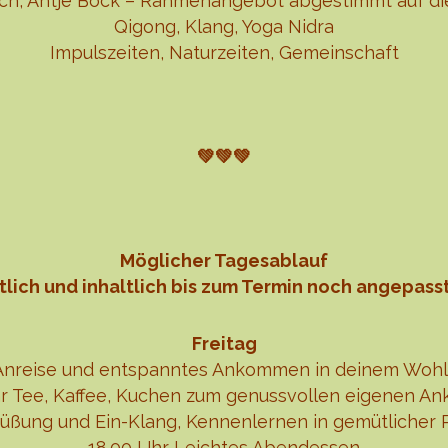
ich, Antje Böck – Rahmenangebot abgestimmt auf di
Qigong, Klang, Yoga Nidra
Impulszeiten, Naturzeiten, Gemeinschaft
💚💚💚
Möglicher Tagesablauf
itlich und inhaltlich bis zum Termin noch angepass
Freitag
Anreise und entspanntes Ankommen in deinem Woh
hr Tee, Kaffee, Kuchen zum genussvollen eigenen 
rüßung und Ein-Klang, Kennenlernen in gemütlicher 
18.00 Uhr Leichtes Abendessen