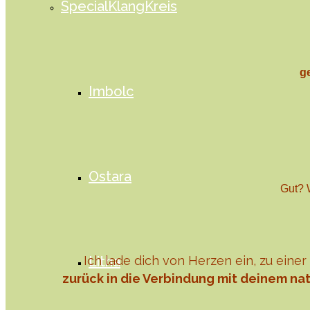
SpecialKlangKreis
g
Imbolc
Ostara
Gut? 
Ich lade dich von Herzen ein, zu einer
Litha
zurück in die Verbindung mit deinem nat