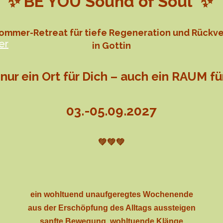
✨
BE YOU Sound of Soul
✨
sommer-Retreat für tiefe Regeneration und Rückv
er
in Gottin
nur ein Ort für Dich – auch ein RAUM fü
03.-05.09.2027
💚💚💚
ein wohltuend unaufgeregtes Wochenende
aus der Erschöpfung des Alltags aussteigen
sanfte Bewegung, wohltuende Klänge